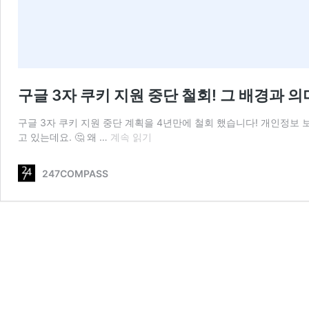
구글 3자 쿠키 지원 중단 철회! 그 배경과 의
구글 3자 쿠키 지원 중단 계획을 4년만에 철회 했습니다! 개인정보
구
고 있는데요. 🤔 왜 …
계속 읽기
글
3
247COMPASS
자
쿠
키
지
원
중
단
철
회!