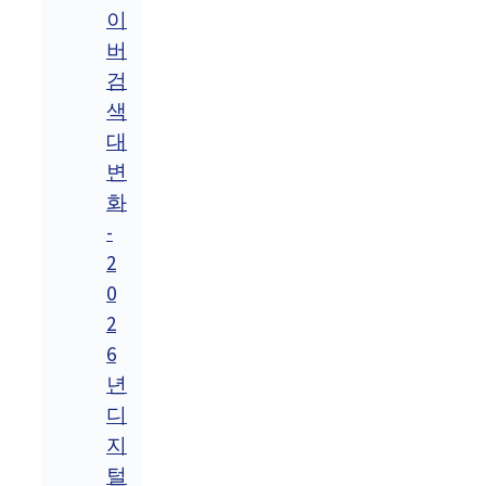
이
버
검
색
대
변
화
-
2
0
2
6
년
디
지
털