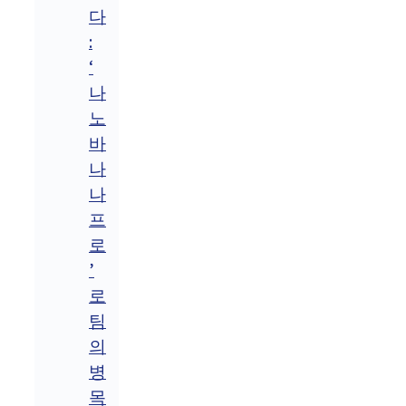
다
:
‘
나
노
바
나
나
프
로
’
로
팀
의
병
목