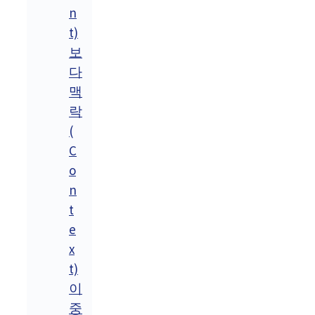
n
t)
보
다
맥
락
(
C
o
n
t
e
x
t)
이
중