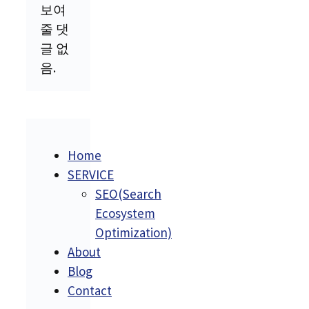
보여
줄 댓
글 없
음.
Home
SERVICE
SEO(Search
Ecosystem
Optimization)
About
Blog
Contact