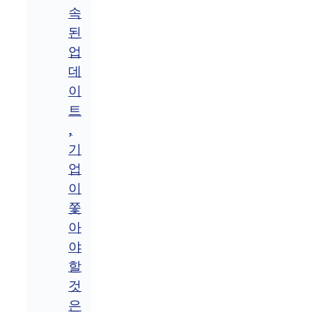
속
된
업
데
이
트
,
기
업
이
쫓
아
야
할
것
은