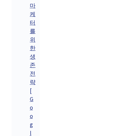
마
케
터
를
위
한
생
존
전
략
[
G
o
o
g
l