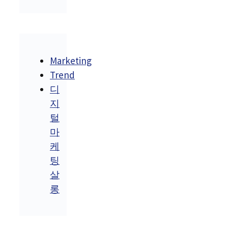
Marketing
Trend
디
지
털
마
케
팅
살
롱