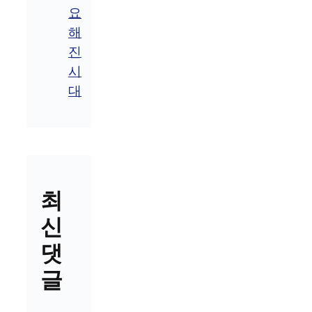
요
해
진
시
대
최
신
댓
글