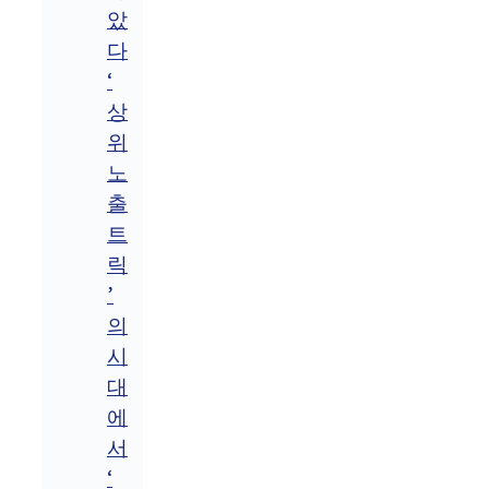
았
다
‘
상
위
노
출
트
릭
’
의
시
대
에
서
‘