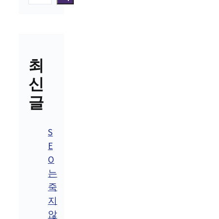
최
신
글
S
E
O
는
죽
지
않