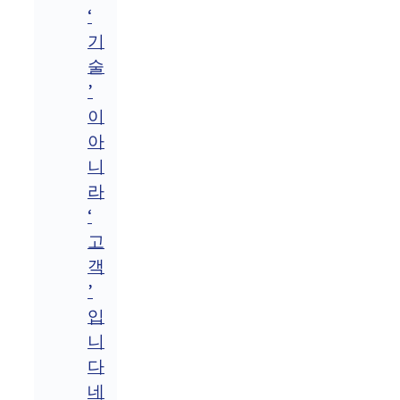
‘
기
술
’
이
아
니
라
‘
고
객
’
입
니
다
네