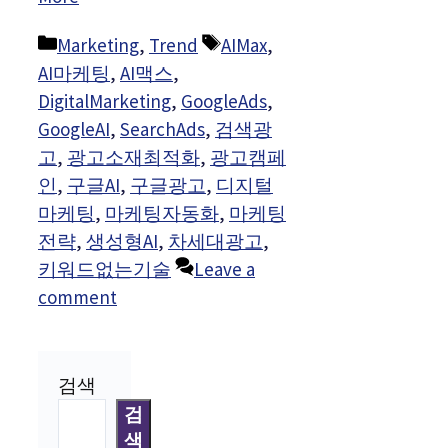
Categories
Tags
Marketing
,
Trend
AIMax
,
AI마케팅
,
AI맥스
,
DigitalMarketing
,
GoogleAds
,
GoogleAI
,
SearchAds
,
검색광
고
,
광고소재최적화
,
광고캠페
인
,
구글AI
,
구글광고
,
디지털
마케팅
,
마케팅자동화
,
마케팅
전략
,
생성형AI
,
차세대광고
,
키워드없는기술
Leave a
comment
검색
검
색