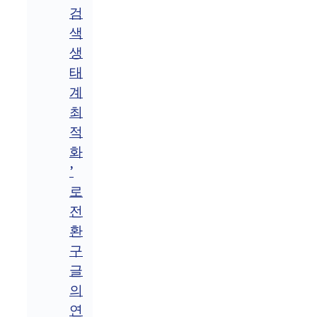
검
색
생
태
계
최
적
화
’
로
전
환
구
글
의
연