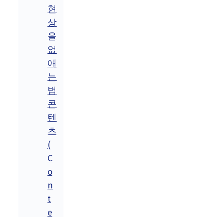
현
상
을
없
애
는
법
콘
텐
츠
(
C
o
n
t
e