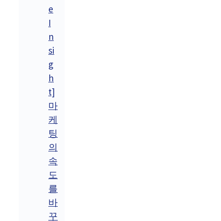
e
I
n
si
g
h
t]
마
케
팅
의
속
도
를
바
꾸